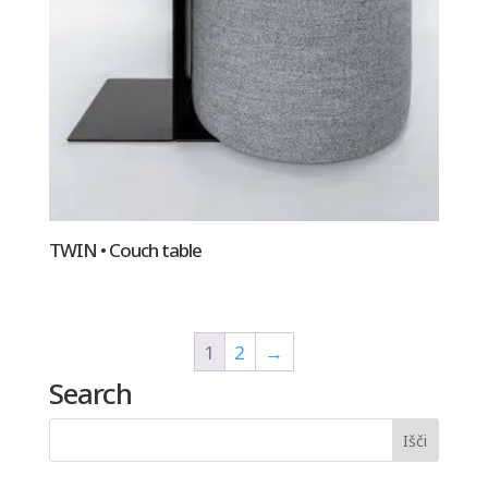
TWIN • Couch table
1
2
→
Search