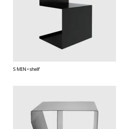
S MIN • shelf