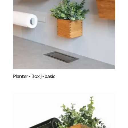
Planter • Box J • basic